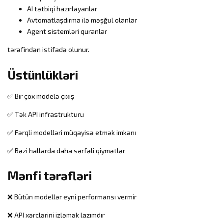
AI tətbiqi hazırlayanlar
Avtomatlaşdırma ilə məşğul olanlar
Agent sistemləri quranlar
tərəfindən istifadə olunur.
Üstünlükləri
✅ Bir çox modelə çıxış
✅ Tək API infrastrukturu
✅ Fərqli modelləri müqayisə etmək imkanı
✅ Bəzi hallarda daha sərfəli qiymətlər
Mənfi tərəfləri
❌ Bütün modellər eyni performansı vermir
❌ API xərclərini izləmək lazımdır