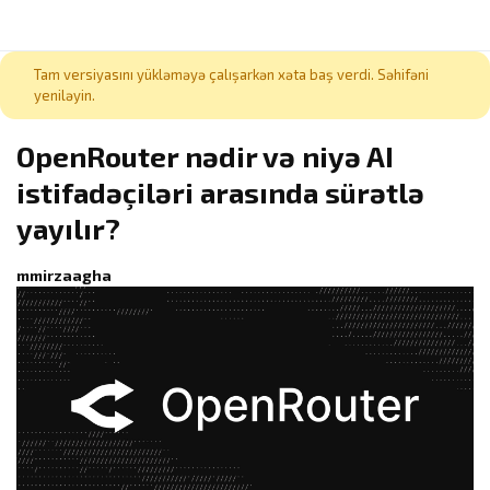
Tam versiyasını yükləməyə çalışarkən xəta baş verdi. Səhifəni
yeniləyin.
OpenRouter nədir və niyə AI
istifadəçiləri arasında sürətlə
yayılır?
mmirzaagha