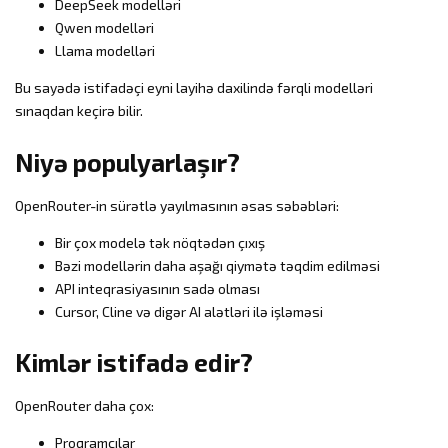
DeepSeek modelləri
Qwen modelləri
Llama modelləri
Bu sayədə istifadəçi eyni layihə daxilində fərqli modelləri
sınaqdan keçirə bilir.
Niyə populyarlaşır?
OpenRouter-in sürətlə yayılmasının əsas səbəbləri:
Bir çox modelə tək nöqtədən çıxış
Bəzi modellərin daha aşağı qiymətə təqdim edilməsi
API inteqrasiyasının sadə olması
Cursor, Cline və digər AI alətləri ilə işləməsi
Kimlər istifadə edir?
OpenRouter daha çox:
Proqramçılar