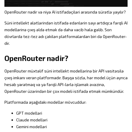
OpenRouter nədir və niyə AI istifadəçiləri arasında sürətlə yayılır?
Süni intellekt alətlərindən istifadə edənlərin sayı artdıqca fərqli AI
modellərinə çıxış əldə etmək də daha vacib hala gəlib. Son
dövrlərdə tez-tez adı çəkilən platformalardan biri də OpenRouter-
dir.
OpenRouter nədir?
OpenRouter müxtəlif süni intellekt modellərinə bir API vasitəsilə
çıxış imkanı verən platformadır. Başqa sözlə, hər model üçün ayrıca
hesab yaratmaq və ya fərqli API-lərlə işləmək əvəzinə,
OpenRouter üzərindən bir çox modeli istifadə etmək mümkündür.
Platformada aşağıdakı modellər mövcuddur:
GPT modelləri
Claude modelləri
Gemini modelləri