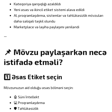
Kateqoriya qarışıqlığı azaldıldı
Yeni əsas və ikincil etiket sistemi əlavə edildi
AI, proqramlaşdırma, sistemlər və təhlükəsizlik mövzuları
daha səliqəli təşkil olundu
Marketplace və layihə paylaşımı yeniləndi
—
📌 Mövzu paylaşarkən necə
istifadə etməli?
1️⃣ Əsas Etiket seçin
Mövzunuzun aid olduğu əsas bölməni seçin:
🤖 Süni İntellekt
💻 Proqramlaşdırma
🛡 Təhlükəsizlik