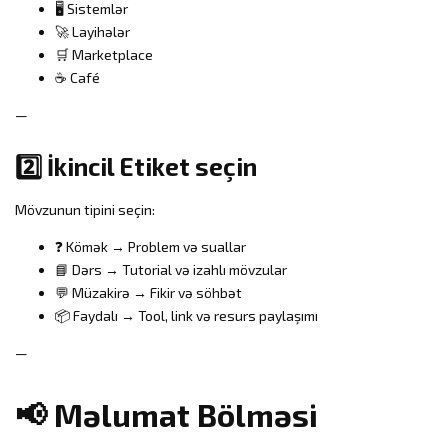
🖥 Sistemlər
🚀 Layihələr
🛒 Marketplace
☕ Café
—
2️⃣ İkincil Etiket seçin
Mövzunun tipini seçin:
❓ Kömək → Problem və suallar
📘 Dərs → Tutorial və izahlı mövzular
💬 Müzakirə → Fikir və söhbət
📦 Faydalı → Tool, link və resurs paylaşımı
—
📢 Məlumat Bölməsi