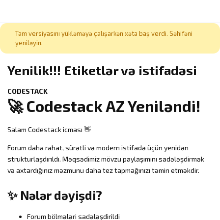
Tam versiyasını yükləməyə çalışarkən xəta baş verdi. Səhifəni
yeniləyin.
Yenilik!!! Etiketlər və istifadəsi
CODESTACK
🚀 Codestack AZ Yeniləndi!
Salam Codestack icması 👋
Forum daha rahat, sürətli və modern istifadə üçün yenidən
strukturlaşdırıldı. Məqsədimiz mövzu paylaşımını sadələşdirmək
və axtardığınız məzmunu daha tez tapmağınızı təmin etməkdir.
✨ Nələr dəyişdi?
Forum bölmələri sadələşdirildi