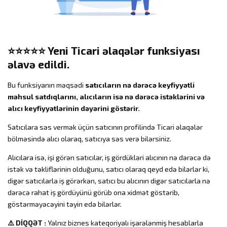
⭐️⭐️⭐️⭐️⭐️ Yeni Ticari əlaqələr funksiyası
əlavə edildi.
Bu funksiyanın məqsədi
satıcıların nə dərəcə keyfiyyətli
məhsul satdıqlarını, alıcıların isə nə dərəcə istəklərini və
alıcı keyfiyyətlərinin dəyərini göstərir.
Satıcılara səs vermək üçün satıcının profilində Ticari əlaqələr
bölməsində alıcı olaraq, satıcıya səs verə bilərsiniz.
Alıcılara isə, işi görən satıcılar, iş gördükləri alıcının nə dərəcə də
istək və təkliflərinin olduğunu, satıcı olaraq qeyd edə bilərlər ki,
digər satıcılarla iş görərkən, satıcı bu alıcının digər satıcılarla nə
dərəcə rahat iş gördüyünü görüb ona xidmət göstərib,
göstərməyəcəyini təyin edə bilərlər.
⚠️ DİQQƏT :
Yalnız biznes kateqoriyalı işarələnmiş hesablarla