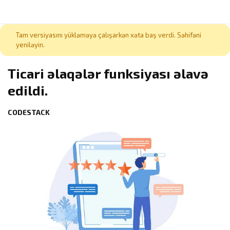
Tam versiyasını yükləməyə çalışarkən xəta baş verdi. Səhifəni
yeniləyin.
Ticari əlaqələr funksiyası əlavə
edildi.
CODESTACK