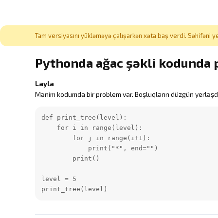
Tam versiyasını yükləməyə çalışarkən xəta baş verdi. Səhifəni ye
Pythonda ağac şəkli kodunda
Layla
Mənim kodumda bir problem var. Boşluqların düzgün yerləşdi
def print_tree(level):

    for i in range(level):

        for j in range(i+1):

            print("*", end="")

        print()

level = 5

print_tree(level)