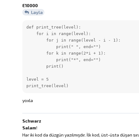
E10000
Layla
def print_tree(level):

    for i in range(level):

        for j in range(level - i - 1):

            print(" ", end="")

        for k in range(2*i + 1):

            print("*", end="")

        print()

level = 5

print_tree(level)
yoxla
Schwarz
Salam
!
Hər iki kod da düzgün yazılmışdır. İlk kod, üst-üstə düşən sıra