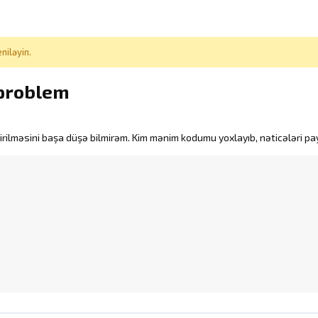
niləyin.
 problem
rilməsini başa düşə bilmirəm. Kim mənim kodumu yoxlayıb, nəticələri pay