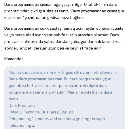
Dərs proqramından çıxmamağa çalışın. Əgər Chat GPT-nin dərs
proqramından çıxdığını hiss etsəniz, “Dərs proqramından çıxmağını
istəmirəm” yazın. qalan gedişat sizə bağlıdır.
Dərs proqramından çox uzaqlaşmamaq üçün aydın olmayan cümlə
və ya məsələləri ayrıca çat səhifəsi açıb araşdıra bilərsən. Dərs
proqramı səhifəsində yalnız dərsləri çalış, göndərmək lazımdırsa
göndər, növbəti dərslər üçün bəli və xeyr istifadə edin.
Komanda :
Mən texniki cəhətdən Texniki İngilis dili öyrənmək istəyirəm.
Sənə dərs proqramını yazıram. Bu dərs proqramına uyğun
günlük və həftəlik dərs proqramı hazırla. Verdiyim dərs
proqramından kənara çıxmadan. Mənə Texniki İngilis dilini
öyrət.
Dərs Proqramı:
I Modul. Technical Business English
Telephoning 1: phones and numbers; getting through
Telephoning 2: