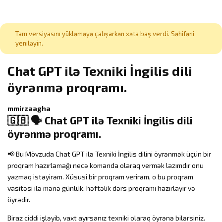
Tam versiyasını yükləməyə çalışarkən xəta baş verdi. Səhifəni
yeniləyin.
Chat GPT ilə Texniki İngilis dili
öyrənmə proqramı.
mmirzaagha
🇬🇧 🗣️ Chat GPT ilə Texniki İngilis dili
öyrənmə proqramı.
📢 Bu Mövzuda Chat GPT ilə Texniki İngilis dilini öyrənmək üçün bir
proqram hazırlamağı necə komanda olaraq vermək lazımdır onu
yazmaq istəyirəm. Xüsusi bir proqram verirəm, o bu proqram
vasitəsi ilə mənə günlük, həftəlik dərs proqramı hazırlayır və
öyrədir.
Biraz ciddi işləyib, vaxt ayırsanız texniki olaraq öyrənə bilərsiniz.