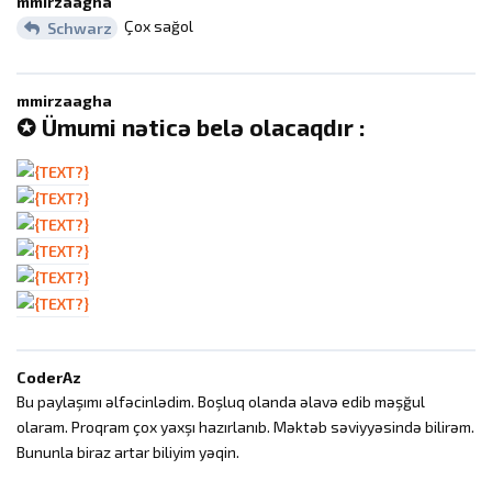
mmirzaagha
Çox sağol
Schwarz
mmirzaagha
✪ Ümumi nəticə belə olacaqdır :
CoderAz
Bu paylaşımı əlfəcinlədim. Boşluq olanda əlavə edib məşğul
olaram. Proqram çox yaxşı hazırlanıb. Məktəb səviyyəsində bilirəm.
Bununla biraz artar biliyim yəqin.