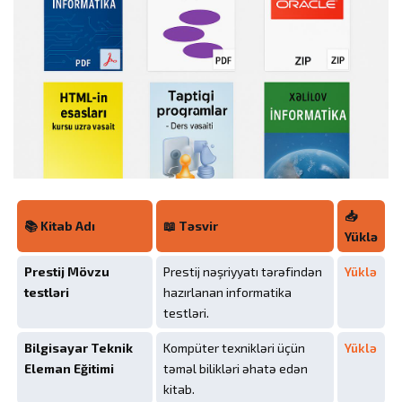
📥
📚 Kitab Adı
📖 Təsvir
Yüklə
Prestij Mövzu
Prestij nəşriyyatı tərəfindən
Yüklə
testləri
hazırlanan informatika
testləri.
Bilgisayar Teknik
Kompüter texnikləri üçün
Yüklə
Eleman Eğitimi
təməl bilikləri əhatə edən
kitab.