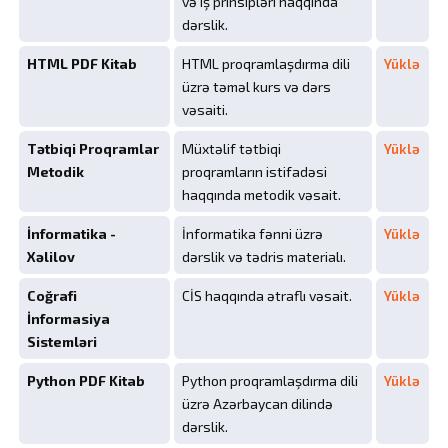
və iş prinsipləri haqqında
dərslik.
HTML PDF Kitab
HTML proqramlaşdırma dili
Yüklə
üzrə təməl kurs və dərs
vəsaiti.
Tətbiqi Proqramlar
Müxtəlif tətbiqi
Yüklə
Metodik
proqramların istifadəsi
haqqında metodik vəsait.
İnformatika -
İnformatika fənni üzrə
Yüklə
Xəlilov
dərslik və tədris materialı.
Coğrafi
CİS haqqında ətraflı vəsait.
Yüklə
İnformasiya
Sistemləri
Python PDF Kitab
Python proqramlaşdırma dili
Yüklə
üzrə Azərbaycan dilində
dərslik.