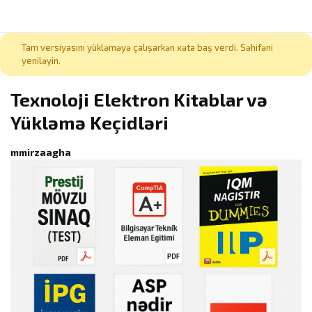
Tam versiyasını yükləməyə çalışarkən xəta baş verdi. Səhifəni
yeniləyin.
Texnoloji Elektron Kitablar və
Yükləmə Keçidləri
mmirzaagha