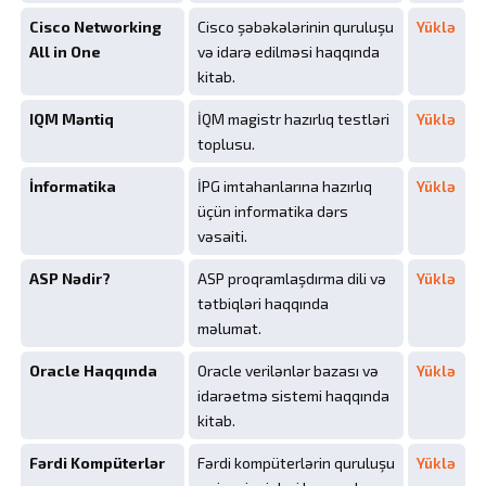
Cisco Networking
Cisco şəbəkələrinin quruluşu
Yüklə
All in One
və idarə edilməsi haqqında
kitab.
IQM Məntiq
İQM magistr hazırlıq testləri
Yüklə
toplusu.
İnformatika
İPG imtahanlarına hazırlıq
Yüklə
üçün informatika dərs
vəsaiti.
ASP Nədir?
ASP proqramlaşdırma dili və
Yüklə
tətbiqləri haqqında
məlumat.
Oracle Haqqında
Oracle verilənlər bazası və
Yüklə
idarəetmə sistemi haqqında
kitab.
Fərdi Kompüterlər
Fərdi kompüterlərin quruluşu
Yüklə