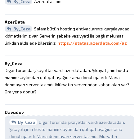
By_Ceza
Azerdata.com
AzerData
By_Ceza
Salam bütün hostinq ehtiyaclarınızı qarşılayacaq
xidmətlərimiz var. Serverin şəbəkə vəziyyəti ilə bağlı məlumat
linkdən əldə edə bilərsiniz.
https://status.azerdata.com/az
By_Ceza
Digər forumda şikayətlər vardı azerdatadan. Şikayətçinin hostu
mənim saytımdan qat qat aşağıdır ama donub qalırdı. Mənə
donmayan server lazımdı. Mürvətin serverindən xəbəri olan var?
Ora yenə donur?
Davudov
By_Ceza
Digər forumda şikayətlər vardı azerdatadan.
Şikayətçinin hostu mənim saytımdan qat qat aşağıdır ama
donub qalırdı. Mənə donmayan server lazımdı. Mürvətin