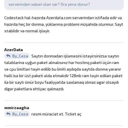
serverindən xəbəri olan var? Ora yenə donur?
Codestack hal-hazırda Azerdata.com serverindən istifadə edir və
hazırda heç bir donma, yüklənmə problemi müşahidə olunmur. Sayt
stabildir və normal işləyir.
AzerData
By_Ceza
Saytın donmadan işləməsini istəyirsinizsə saytın
tələblərinə uyğun paket almalısınız hər hostinq paketi üçün ram
və cpu limitləri təyin edilib bu limiti aşdıqda saytda donma yaranır
həlli isə bir üst paketi əldə etməkdir 128mb ram təyin edilən paket
ilə bir saytı ömür boyu fəaliyyətdə saxlamaq olmaz əgər olsaydı
digər paketlərə ehtiyac qalmazdı.
mmirzaagha
By_Ceza
rəsmi müraciət et. Ticket aç