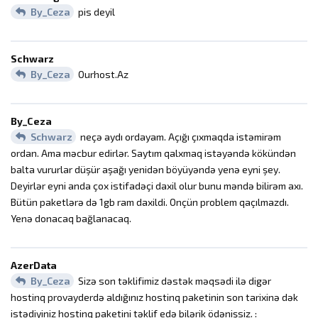
By_Ceza
pis deyil
Schwarz
By_Ceza
Ourhost.Az
By_Ceza
Schwarz
neçə aydı ordayam. Açığı çıxmaqda istəmirəm
ordan. Ama məcbur edirlər. Saytım qalxmaq istəyəndə kökündən
balta vururlar düşür aşağı yenidən böyüyəndə yenə eyni şey.
Deyirlər eyni anda çox istifadəçi daxil olur bunu məndə bilirəm axı.
Bütün paketlərə də 1gb ram daxildi. Onçün problem qaçılmazdı.
Yenə donacaq bağlanacaq.
AzerData
By_Ceza
Sizə son təklifimiz dəstək məqsədi ilə digər
hostinq provayderdə aldığınız hostinq paketinin son tarixinə dək
istədiyiniz hostinq paketini təklif edə bilərik ödənişsiz. :