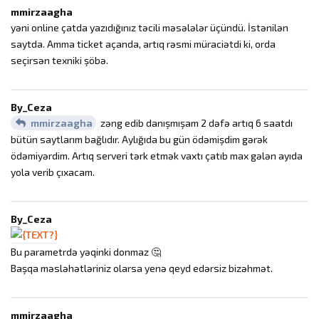
mmirzaagha
yəni online çatda yazıdığınız təcili məsələlər üçündü. İstənilən
saytda. Amma ticket açanda, artıq rəsmi müraciətdi ki, orda
seçirsən texniki şöbə.
By_Ceza
mmirzaagha
zəng edib danışmışam 2 dəfə artıq 6 saatdı
bütün saytlarım bağlıdır. Aylığıda bu gün ödəmişdim gərək
ödəmiyərdim. Artıq serveri tərk etmək vaxtı çatıb max gələn ayıda
yola verib çıxacam.
By_Ceza
Bu parametrdə yəqinki donmaz 🤔
Başqa məsləhətləriniz olarsa yenə qeyd edərsiz bizəhmət.
mmirzaagha