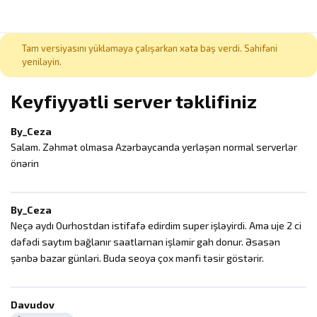
Tam versiyasını yükləməyə çalışarkən xəta baş verdi. Səhifəni
yeniləyin.
Keyfiyyətli server təklifiniz
By_Ceza
Salam. Zəhmət olmasa Azərbaycanda yerləşən normal serverlər
önərin
By_Ceza
Neçə aydı Ourhostdan istifafə edirdim super işləyirdi. Ama uje 2 ci
dəfədi saytım bağlanır saatlarnan işləmir gah donur. Əsasən
şənbə bazar günləri. Buda seoya çox mənfi təsir göstərir.
Davudov