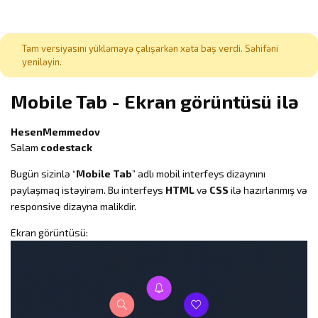
Tam versiyasını yükləməyə çalışarkən xəta baş verdi. Səhifəni
yeniləyin.
Mobile Tab - Ekran görüntüsü ilə
HesenMemmedov
Salam
codestack
Bugün sizinlə “
Mobile Tab
” adlı mobil interfeys dizaynını
paylaşmaq istəyirəm. Bu interfeys
HTML
və
CSS
ilə hazırlanmış və
responsive dizayna malikdir.
Ekran görüntüsü: