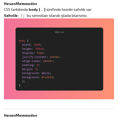
HesenMemmedov
CSS tərkibində
body { .. }
sinifində texniki səhvlik var
Səhvlik:
bu simvolları silərək işlədə bilərsiniz.
);
HesenMemmedov