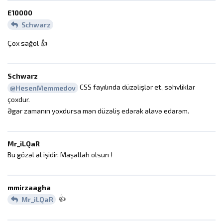
E10000
Schwarz
Çox sağol 👍️
Schwarz
CSS fayılında düzəlişlər et, səhvliklər
@HesenMemmedov
çoxdur.
Əgər zamanın yoxdursa mən düzəliş edərək əlavə edərəm.
Mr_iLQaR
Bu gözəl əl işidir. Maşallah olsun !
mmirzaagha
👍️
Mr_iLQaR