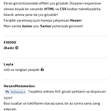
Ekran görüntüsündəki effekt çox gözəldir. Dizaynın responsive
olması böyük bir sənətdir.
HTML
və
CSS
kodları təkmilləşdirilə
bilərdi, amma yene də çox gözəldir!
Fərqlilik yaratmaq üçün həmişə çalışmısan
Həsən
!
Mən səndə
Junior
yox,
Senior
potensialı görürəm!
E10000
Əladır 😍
Layla
stili və rəngləri yaxşıdır
👍️
HesenMemmedov
Təşəkkür edirəm Arif, gözəl şərhlərin və düşüncən
Schwarz
üçün!
Bəzi suallar və təkliflərim olacaq sənə, bir az sonra sənə zəng
edəcəm.