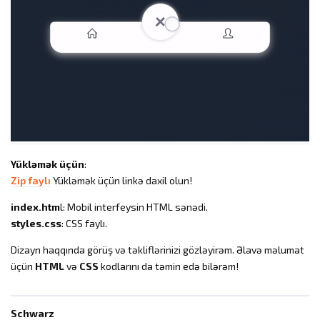
Yükləmək üçün
:
Zip faylı
Yükləmək üçün linkə daxil olun!
index.htm
l: Mobil interfeysin HTML sənədi.
styles.css
: CSS faylı.
Dizayn haqqında görüş və təkliflərinizi gözləyirəm. Əlavə məlumat
üçün
HTML
və
CSS
kodlarını da təmin edə bilərəm!
Schwarz