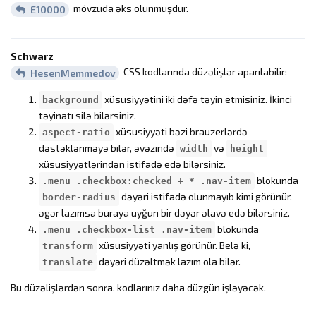
mövzuda əks olunmuşdur.
E10000
Schwarz
CSS kodlarında düzəlişlər aparılabilir:
HesenMemmedov
xüsusiyyətini iki dəfə təyin etmisiniz. İkinci
background
təyinatı silə bilərsiniz.
xüsusiyyəti bəzi brauzerlərdə
aspect-ratio
dəstəklənməyə bilər, əvəzində
və
width
height
xüsusiyyətlərindən istifadə edə bilərsiniz.
blokunda
.menu .checkbox:checked + * .nav-item
dəyəri istifadə olunmayıb kimi görünür,
border-radius
əgər lazımsa buraya uyğun bir dəyər əlavə edə bilərsiniz.
blokunda
.menu .checkbox-list .nav-item
xüsusiyyəti yanlış görünür. Belə ki,
transform
dəyəri düzəltmək lazım ola bilər.
translate
Bu düzəlişlərdən sonra, kodlarınız daha düzgün işləyəcək.