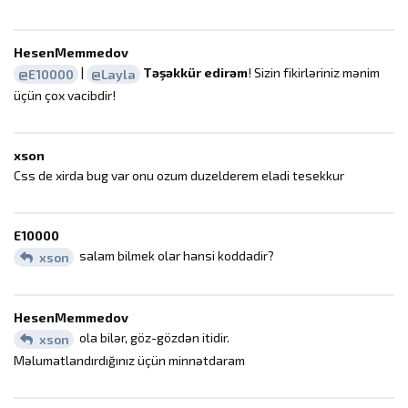
HesenMemmedov
|
Təşəkkür edirəm
! Sizin fikirləriniz mənim
@E10000
@Layla
üçün çox vacibdir!
xson
Css de xirda bug var onu ozum duzelderem eladi tesekkur
E10000
salam bilmek olar hansi koddadir?
xson
HesenMemmedov
ola bilər, göz-gözdən itidir.
xson
Məlumatlandırdığınız üçün minnətdaram