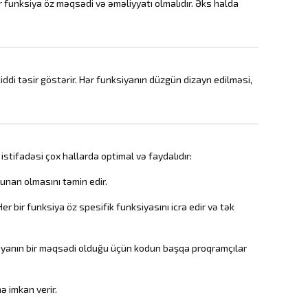
 funksiya öz məqsədi və əməliyyatı olmalıdır. Əks halda
iddi təsir göstərir. Hər funksiyanın düzgün dizayn edilməsi,
stifadəsi çox hallarda optimal və faydalıdır:
unan olmasını təmin edir.
 bir funksiya öz spesifik funksiyasını icra edir və tək
iyanın bir məqsədi olduğu üçün kodun başqa proqramçılar
ə imkan verir.