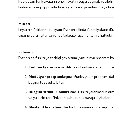
Həqiqətən funksiyaların əhəmiyyətini başa düşmək vacibdir. 
kodun oxunaqlıqı pozula bilər yəni funksiya anlaşılmaya bilə
Murad
Leyla’nın fikirlərinə razıyam. Python dilində funksiyaların 
digər proqramçılar və ya istifadəçilər üçün onları rahatlıqla
Schwarz
Python’da funksiya tətbiqi çox əhəmiyyətlidir və proqram kod
Koddan təkrarın azaldılması:
Funksiyalar kodun tək
Modulyar proqramlaşma:
Funksiyalar, proqramı dah
başına test edilə bilər.
Düzgün strukturlanmış kod:
Funksiyalar kodun düz
və ya sizin tərəfinizdən daha rahat başqa layihələrə
Müstəqil test etmə:
Hər bir funksiyanın müstəqil ola