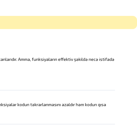
kanlarıdır. Amma, funksiyaların effektiv şəkildə necə istifadə
unksiyalar kodun təkrarlanmasını azaldır həm kodun qısa