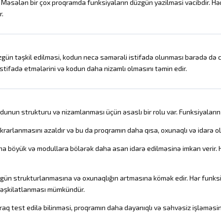
Məsələn bir çox proqramda funksiyaların düzgün yazilmasi vacibdir. Hər
r.
düzgün təşkil edilməsi, kodun necə səmərəli istifadə olunması barədə də c
 istifadə etmələrini və kodun daha nizamlı olmasını təmin edir.
unun strukturu və nizamlanması üçün əsaslı bir rolu var. Funksiyaların i
rarlanmasını azaldır və bu da proqramın daha qısa, oxunaqlı və idarə ol
a böyük və modullara bölərək daha asan idarə edilməsinə imkan verir. Her
gün strukturlanmasına və oxunaqlığın artmasına kömək edir. Hər funks
 təşkilatlanması mümkündür.
raq test edilə bilinməsi, proqramın daha dayanıqlı və səhvəsiz işləməsin