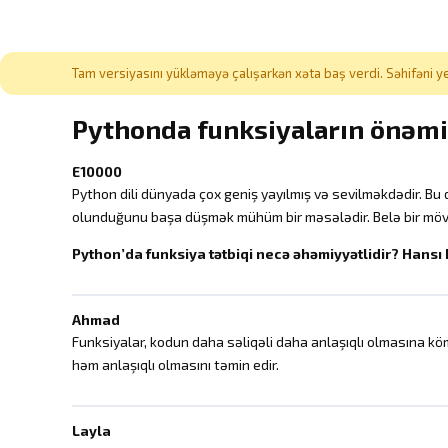
Tam versiyasını yükləməyə çalışarkən xəta baş verdi. Səhifəni ye
Pythonda funksiyaların önəmi 
E10000
Python dili dünyada çox geniş yayılmış və sevilməkdədir. Bu d
olunduğunu başa düşmək mühüm bir məsələdir. Belə bir mövz
Python’da funksiya tətbiqi necə əhəmiyyətlidir?
Hansı 
Ahmad
Funksiyalar, kodun daha səliqəli daha anlaşıqlı olmasına k
həm anlaşıqlı olmasını təmin edir.
Layla