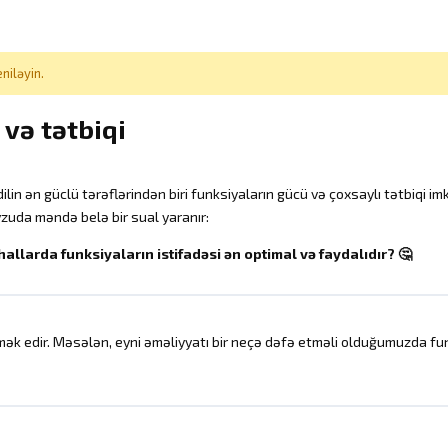
niləyin.
və tətbiqi
ilin ən güclü tərəflərindən biri funksiyaların gücü və çoxsaylı tətbiqi im
uda məndə belə bir sual yaranır:
hallarda funksiyaların istifadəsi ən optimal və faydalıdır?
🤔
ömək edir. Məsələn, eyni əməliyyatı bir neçə dəfə etməli olduğumuzda f