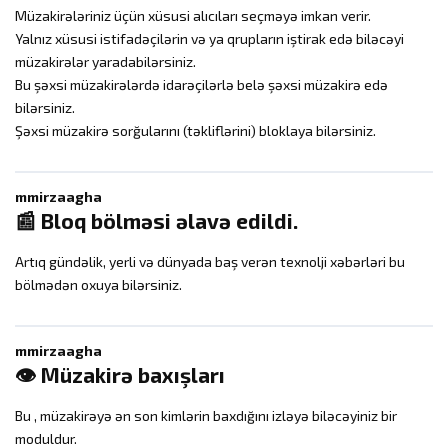
Müzakirələriniz üçün xüsusi alıcıları seçməyə imkan verir.
Yalnız xüsusi istifadəçilərin və ya qrupların iştirak edə biləcəyi
müzakirələr yaradabilərsiniz.
Bu şəxsi müzakirələrdə idarəçilərlə belə şəxsi müzakirə edə
bilərsiniz.
Şəxsi müzakirə sorğularını (təkliflərini) bloklaya bilərsiniz.
mmirzaagha
📰 Bloq bölməsi əlavə edildi.
Artıq gündəlik, yerli və dünyada baş verən texnolji xəbərləri bu
bölmədən oxuya bilərsiniz.
mmirzaagha
👁️ Müzakirə baxışları
Bu , müzakirəyə ən son kimlərin baxdığını izləyə biləcəyiniz bir
moduldur.