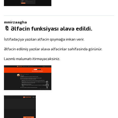
mmirzaagha
🔖 Əlfəcin funksiyası əlavə edildi.
İstifadəçiyə yazıları əlfəcin qoymağa imkan verir.
Əlfəcin edilmiş yazılar əlavə əlfəcinlər səhifəsində görünür.
Lazımlı məlumatı itirməyəcəksiniz.