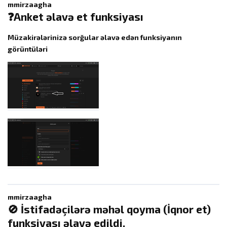
mmirzaagha
❓Anket əlavə et funksiyası
Müzakirələrinizə sorğular əlavə edən funksiyanın
görüntüləri
mmirzaagha
🚫 İstifadəçilərə məhəl qoyma (İqnor et)
funksiyası əlavə edildi.