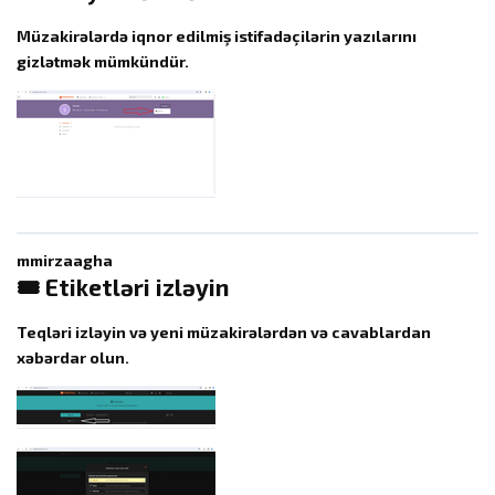
Müzakirələrdə iqnor edilmiş istifadəçilərin yazılarını
gizlətmək mümkündür.
mmirzaagha
🎟 Etiketləri izləyin
Teqləri izləyin və yeni müzakirələrdən və cavablardan
xəbərdar olun.