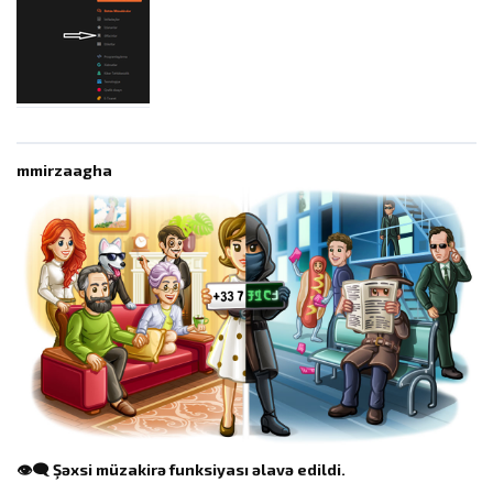
mmirzaagha
👁‍🗨 Şəxsi müzakirə funksiyası əlavə edildi.