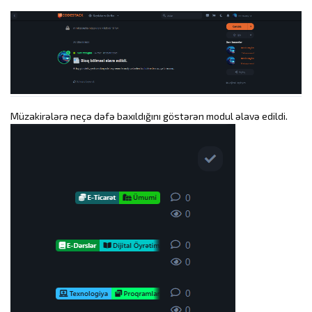
Müzakirələrə neçə dəfə baxıldığını göstərən modul əlavə edildi.