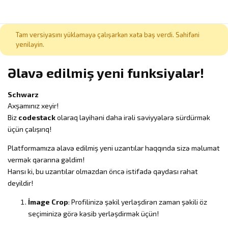
Tam versiyasını yükləməyə çalışarkən xəta baş verdi. Səhifəni
yeniləyin.
Əlavə edilmiş yeni funksiyalar!
Schwarz
Axşamınız xeyir!
Biz
codestack
olaraq layihəni daha irəli səviyyələrə sürdürmək
üçün çalışırıq!
Platformamıza əlavə edilmiş yeni uzantılar haqqında sizə məlumat
vermək qərarına gəldim!
Hansı ki, bu uzantılar olmazdan öncə istifadə qaydası rahat
deyildir!
İmage Crop
: Profilinizə şəkil yerləşdirən zaman şəkili öz
seçiminizə görə kəsib yerləşdirmək üçün!