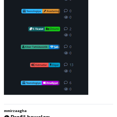
mmirzaagha
👁️ Profil baxışları