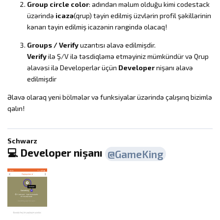
Group circle color
: adından məlum olduğu kimi codestack
üzərində
icazə
(qrup) təyin edilmiş üzvlərin profil şəkillərinin
kənarı təyin edilmiş icazənin rəngində olacaq!
Groups / Verify
uzantısı əlavə edilmişdir.
Verify
ilə Ş/V ilə təsdiqləmə etməyiniz mümkündür və Qrup
əlavəsi ilə Developerlər üçün
Developer
nişanı əlavə
edilmişdir
Əlavə olaraq yeni bölmələr və funksiyalar üzərində çalışırıq bizimlə
qalın!
Schwarz
💻 Developer nişanı
@GameKing