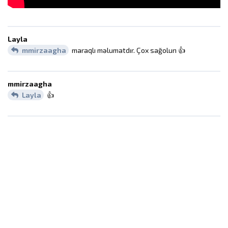
Layla
mmirzaagha
maraqlı məlumatdır. Çox sağolun 👍️
mmirzaagha
Layla
👍️