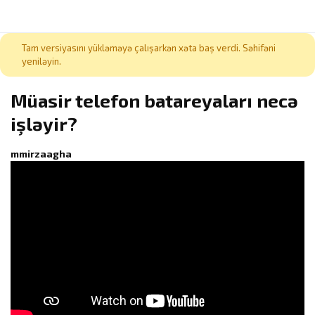
Tam versiyasını yükləməyə çalışarkən xəta baş verdi. Səhifəni
yeniləyin.
Müasir telefon batareyaları necə
işləyir?
mmirzaagha