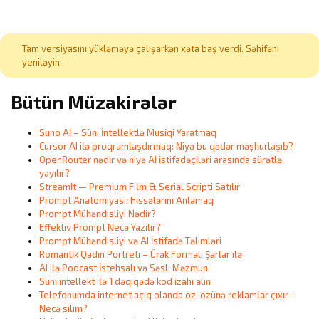
Tam versiyasını yükləməyə çalışarkən xəta baş verdi. Səhifəni
yeniləyin.
Bütün Müzakirələr
Suno AI – Süni İntellektlə Musiqi Yaratmaq
Cursor AI ilə proqramlaşdırmaq: Niyə bu qədər məşhurlaşıb?
OpenRouter nədir və niyə AI istifadəçiləri arasında sürətlə
yayılır?
StreamIt — Premium Film & Serial Scripti Satılır
Prompt Anatomiyası: Hissələrini Anlamaq
Prompt Mühəndisliyi Nədir?
Effektiv Prompt Necə Yazılır?
Prompt Mühəndisliyi və AI İstifadə Təlimləri
Romantik Qadın Portreti – Ürək Formalı Şarlar ilə
AI ilə Podcast İstehsalı və Səsli Məzmun
Süni intellekt ilə 1 dəqiqədə kod izahı alın
Telefonumda internet açıq olanda öz-özünə reklamlar çıxır –
Necə silim?