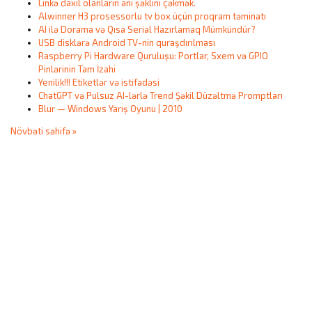
Linkə daxil olanların ani şəklini çəkmək.
Alwinner H3 prosessorlu tv box üçün proqram təminatı
AI ilə Dorama və Qısa Serial Hazırlamaq Mümkündür?
USB disklərə Android TV-nin quraşdırılması
Raspberry Pi Hardware Quruluşu: Portlar, Sxem və GPIO
Pinlərinin Tam İzahi
Yenilik!!! Etiketlər və istifadəsi
ChatGPT və Pulsuz AI-lərlə Trend Şəkil Düzəltmə Promptları
Blur — Windows Yarış Oyunu | 2010
Növbəti səhifə »